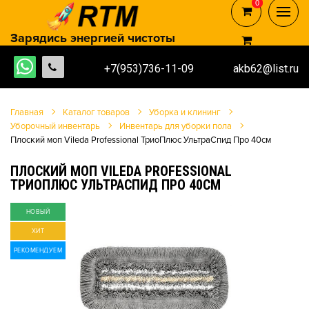
0
0
Зарядись энергией чистоты
+7(953)736-11-09
akb62@list.ru
Главная
Каталог товаров
Уборка и клининг
Уборочный инвентарь
Инвентарь для уборки пола
Плоский моп Vileda Professional ТриоПлюс УльтраСпид Про 40см
ПЛОСКИЙ МОП VILEDA PROFESSIONAL
ТРИОПЛЮС УЛЬТРАСПИД ПРО 40СМ
НОВЫЙ
ХИТ
РЕКОМЕНДУЕМ