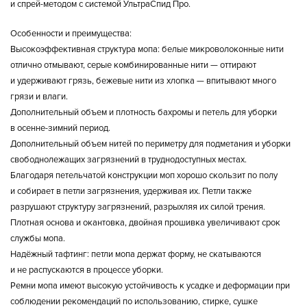
и спрей-методом с системой УльтраСпид Про.
Особенности и преимущества:
Высокоэффективная структура мопа: белые микроволоконные нити
отлично отмывают, серые комбинированные нити — оттирают
и удерживают грязь, бежевые нити из хлопка — впитывают много
грязи и влаги.
Дополнительный объем и плотность бахромы и петель для уборки
в осенне-зимний период.
Дополнительный объем нитей по периметру для подметания и уборки
свободнолежащих загрязнений в труднодоступных местах.
Благодаря петельчатой конструкции моп хорошо скользит по полу
и собирает в петли загрязнения, удерживая их. Петли также
разрушают структуру загрязнений, разрыхляя их силой трения.
Плотная основа и окантовка, двойная прошивка увеличивают срок
службы мопа.
Надёжный тафтинг: петли мопа держат форму, не скатываются
и не распускаются в процессе уборки.
Ремни мопа имеют высокую устойчивость к усадке и деформации при
соблюдении рекомендаций по использованию, стирке, сушке