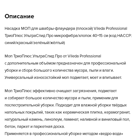
Описание
Насадка МОП для швабры-флаундера (плоской) Vileda Professional
ТриоПлюс УльтраСпид Про микрофибра/хлопок 40×15 см (код НАССР:
синий/красный/зелёный/жёлтый)
Моп ТриоПлюс УльтраСпид Про от Vileda Professional
с дополнительным объёмом предназначен для профессиональной
уборки и сбора большого количества мусора, пыли и влаги.
Универсальный износостойкий моп подметает, моет и впитывает.
Моп ТриоПлюс эффективно очищает загрязнения, подметает
и собирает большое количество мусора и пыли, применим для
послестроительной уборки. Подходит для влажной уборки твёрдых
напольных покрытий, таких как керамическая плитка, керамогранит,
натуральный камень, линолеум, ламинат, наливной и виниловый пол,
бетон, паркет и паркетная доска.
Применяется в профессиональной уборке методом «ведро-вода»