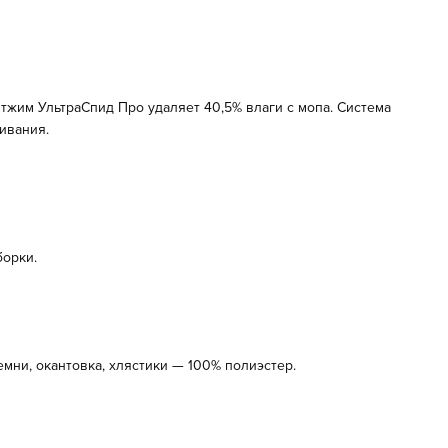
жим УльтраСпид Про удаляет 40,5% влаги с мопа. Система
ивания.
орки.
мни, окантовка, хлястики — 100% полиэстер.