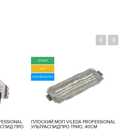
НОВЫЙ
ХИТ
РЕКОМЕНДУЕМ
РЕ
FESSIONAL
ПЛОСКИЙ МОП VILEDA PROFESSIONAL
ПЛ
АСПИД ПРО
УЛЬТРАСПИДПРО ТРИО, 40СМ
СЕ