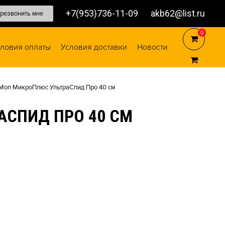
+7(953)736-11-09
akb62@list.ru
резвонить мне
0
0
ловия оплаты
Условия доставки
Новости
 Моп МикроПлюс УльтраСпид Про 40 см
АСПИД ПРО 40 СМ