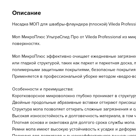
Описание
Насадка МОП для швабры-флаундера (плоской) Vileda Profes
Моп МикроПлюс УльтраСпид Про от Vileda Professional из м
поверхностях.
Моп МикроПлюс эффективно очищает ежедневные загрязнени
или гладкой структурой, таких как паркет и паркетная доска,
полимерными защитными покрытиями, безопасные покрытия
Применяется в профессиональной уборке методом «ведро-во
Особенности и преимущества:
Коротковорсное микроволокно глубоко проникает в структу
Двойные продольные абразивные вставки оттирают присохш
Структура мопа позволяет оттирать сложные загрязнения и 
Высокая износостойкость и долговечность материала, в том 
Плотная основа и окантовка для долгого срока службы мопа.
Ремни мопа имеют высокую устойчивость к усадке и деформ
Подходит для держателя и высокоэффективного туннельного