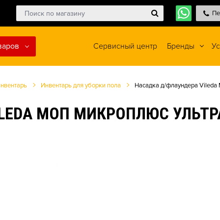
Пе
варов
Сервисный центр
Бренды
Ус
инвентарь
Инвентарь для уборки пола
Насадка д/флаундера Vileda
LEDA МОП МИКРОПЛЮС УЛЬТР