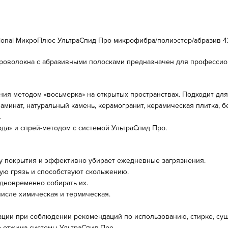
sional МикроПлюс УльтраСпид Про микрофибра/полиэстер/абразив 4
икроволокна с абразивными полосками предназначен для профессио
я методом «восьмерка» на открытых пространствах. Подходит для
 ламинат, натуральный камень, керамогранит, керамическая плитка,
.
да» и спрей-методом с системой УльтраСпид Про.
ру покрытия и эффективно убирает ежедневные загрязнения.
ую грязь и способствуют скольжению.
одновременно собирать их.
числе химическая и термическая.
ации при соблюдении рекомендаций по использованию, стирке, суш
 отжима системы УльтраСпид Про.