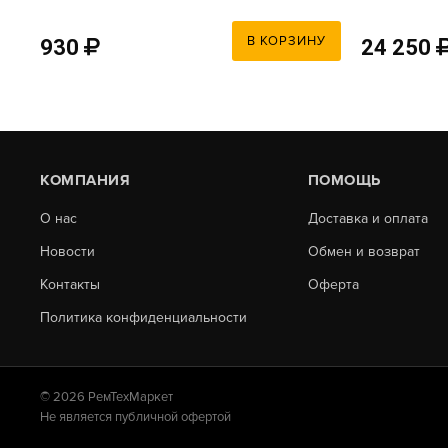
РОССИЯ
PROFESSIO
25Л, НА КО
У
В КОРЗИНУ
930
24 250
КОМПАНИЯ
ПОМОЩЬ
О нас
Доставка и оплата
Новости
Обмен и возврат
Контакты
Оферта
Политика конфиденциальности
© 2026 РемТехМаркет
Не является публичной офертой