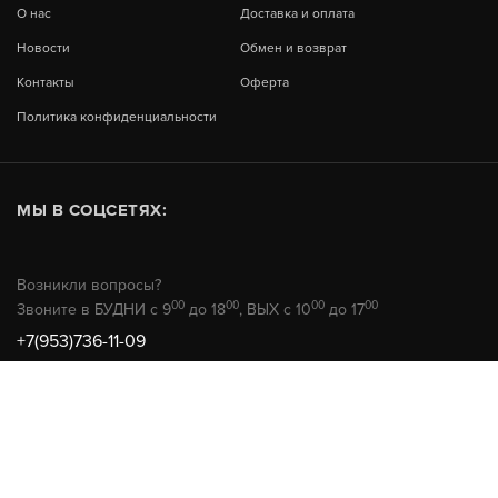
О нас
Доставка и оплата
Новости
Обмен и возврат
Контакты
Оферта
Политика конфиденциальности
МЫ В СОЦСЕТЯХ:
Возникли вопросы?
00
00
00
00
Звоните в БУДНИ с 9
до 18
, ВЫХ с 10
до 17
+7(953)736-11-09
© 2026 РемТехМаркет
Не является публичной офертой
Продвижение сайта -
HunterAMG.ru