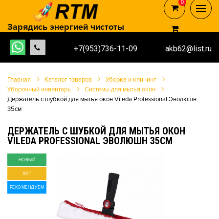
0
0
Зарядись энергией чистоты
+7(953)736-11-09
akb62@list.ru
Главная
Каталог товаров
Уборка и клининг
Уборочный инвентарь
Системы для мытья окон
Держатель с шубкой для мытья окон Vileda Professional Эволюшн
35см
ДЕРЖАТЕЛЬ С ШУБКОЙ ДЛЯ МЫТЬЯ ОКОН
VILEDA PROFESSIONAL ЭВОЛЮШН 35СМ
НОВЫЙ
ХИТ
РЕКОМЕНДУЕМ