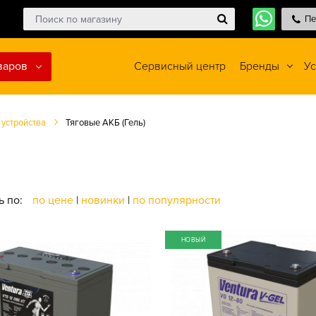
Пе
варов
Сервисный центр
Бренды
Ус
 устройства
Тяговые АКБ (Гель)
ь по:
по цене
|
новинки
|
по популярности
НОВЫЙ