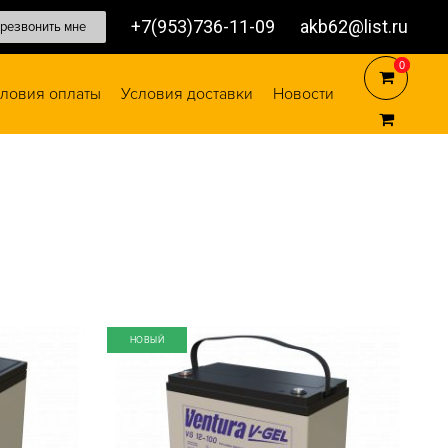
+7(953)736-11-09
akb62@list.ru
резвонить мне
0
0
ловия оплаты
Условия доставки
Новости
НОВЫЙ