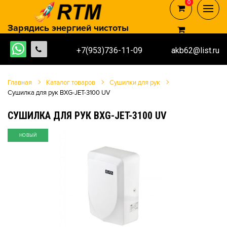
0
0
Зарядись энергией чистоты
+7(953)736-11-09
akb62@list.ru
Главная
Каталог товаров
Сушилки для рук
Сушилка для рук BXG-JET-3100 UV
СУШИЛКА ДЛЯ РУК BXG-JET-3100 UV
НОВЫЙ