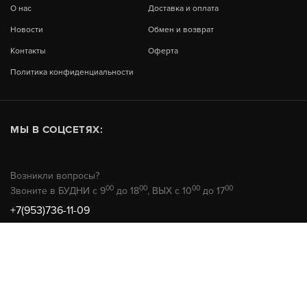
О нас
Доставка и оплата
Новости
Обмен и возврат
Контакты
Оферта
Политика конфиденциальности
МЫ В СОЦСЕТЯХ:
Возникли вопросы?
00
00
00
00
Звоните в БУДНИ с 9
до 18
, ВЫХ с 10
до 17
+7(953)736-11-09
© 2026 РемТехМаркет
Не является публичной офертой
Продвижение сайта -
HunterAMG.ru