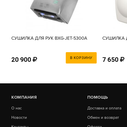
V
СУШИЛКА ДЛЯ РУК BXG-JET-5300A
СУШИЛКА Д
У
В КОРЗИНУ
20 900
7 650
КОМПАНИЯ
ПОМОЩЬ
О нас
Доставка и оплата
Новости
Обмен и возврат
Контакты
Оферта