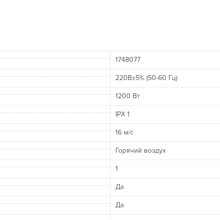
1748077
220В±5% (50-60 Гц)
1200 Вт
IPX 1
16 м/с
Горячий воздух
1
Да
Да