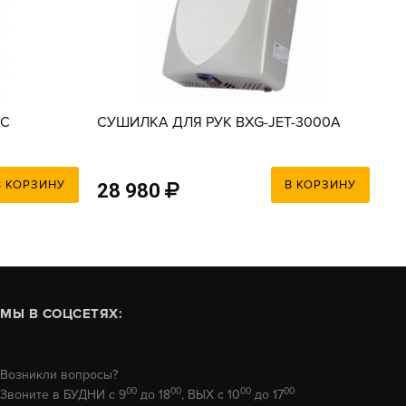
0C
СУШИЛКА ДЛЯ РУК BXG-JET-3000A
СУ
В КОРЗИНУ
В КОРЗИНУ
28 980
1
МЫ В СОЦСЕТЯХ:
Возникли вопросы?
00
00
00
00
Звоните в БУДНИ с 9
до 18
, ВЫХ с 10
до 17