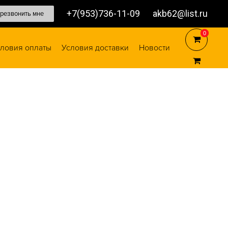
+7(953)736-11-09
akb62@list.ru
резвонить мне
0
0
ловия оплаты
Условия доставки
Новости