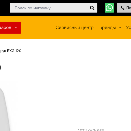
Пе
варов
Сервисный центр
Бренды
Ус
 рук BXG-120
0
АРТИКУЛ: 953