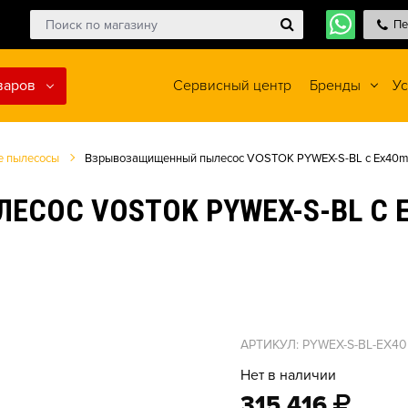
Пе
варов
Сервисный центр
Бренды
Ус
 пылесосы
Взрывозащищенный пылесос VOSTOK PYWEX-S-BL c Ex40mm 
ОС VOSTOK PYWEX-S-BL C E
АРТИКУЛ: PYWEX-S-BL-EX4
Нет в наличии
315 416