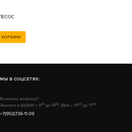
ЛЕСОС
M
В КОРЗИНУ
МЫ В СОЦСЕТЯХ:
Возникли вопросы?
00
00
00
00
Звоните в БУДНИ с 9
до 18
, ВЫХ с 10
до 17
+7(953)736-11-09