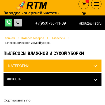
0
0
Зарядись энергией чистоты
+7(953)736-11-09
akb62@list.ru
Главная
Каталог товаров
Пылесосы
Пылесосы влажной и сухой уборки
ПЫЛЕСОСЫ ВЛАЖНОЙ И СУХОЙ УБОРКИ
КАТЕГОРИИ
ФИЛЬТР
Сортировать по: