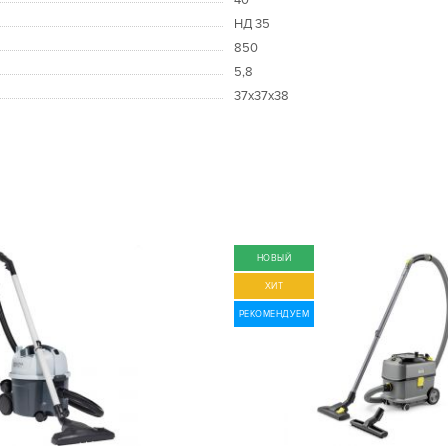
НД 35
850
5,8
37x37x38
НОВЫЙ
ХИТ
РЕКОМЕНДУЕМ