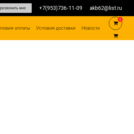
+7(953)736-11-09
akb62@list.ru
резвонить мне
0
0
ловия оплаты
Условия доставки
Новости