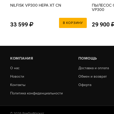
NILFISK VP300 HEPA XT CN
ПЫЛЕСОС С
VP300
У
В КОРЗИНУ
33 599
29 900
КОМПАНИЯ
ПОМОЩЬ
О нас
Доставка и оплата
Новости
Обмен и возврат
Контакты
Оферта
Политика конфиденциальности
© 2026 РемТехМаркет