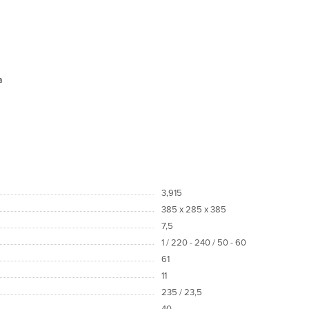
а
3,915
385 x 285 x 385
7,5
1 / 220 - 240 / 50 - 60
61
11
235 / 23,5
40