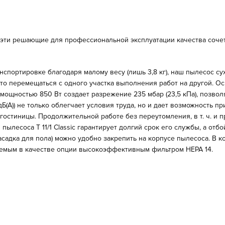
 эти решающие для профессиональной эксплуатации качества сочет
ортировке благодаря малому весу (лишь 3,8 кг), наш пылесос сухо
то перемещаться с одного участка выполнения работ на другой. 
 мощностью 850 Вт создает разрежение 235 мбар (23,5 кПа), позв
дБ(А)) не только облегчает условия труда, но и дает возможность 
остиницы. Продолжительной работе без переутомления, в т. ч. и п
пылесоса T 11/1 Classic гарантирует долгий срок его службы, а от
адка для пола) можно удобно закрепить на корпусе пылесоса. В к
аемым в качестве опции высокоэффективным фильтром HEPA 14.