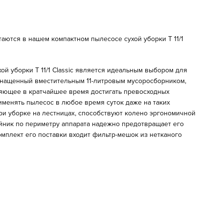
аются в нашем компактном пылесосе сухой уборки T 11/1
й уборки T 11/1 Classic является идеальным выбором для
Оснащенный вместительным 11-литровым мусоросборником,
оляющее в кратчайшее время достигать превосходных
применять пылесос в любое время суток даже на таких
ри уборке на лестницах, способствуют колено эргономичной
бойник по периметру аппарата надежно предотвращает его
омплект его поставки входит фильтр-мешок из нетканого