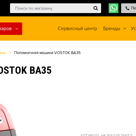
Пе
варов
Сервисный центр
Бренды
Ус
мые
Поломоечная машина VOSTOK BA35
STOK BA35
АРТИКУЛ: HK-BA03525K52