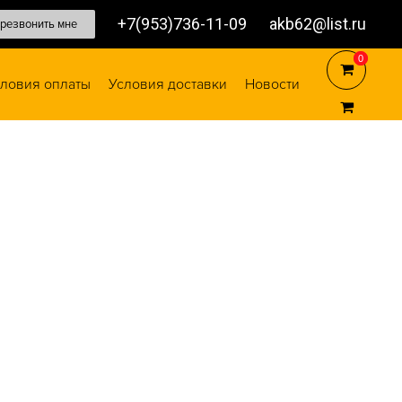
+7(953)736-11-09
akb62@list.ru
резвонить мне
0
0
ловия оплаты
Условия доставки
Новости