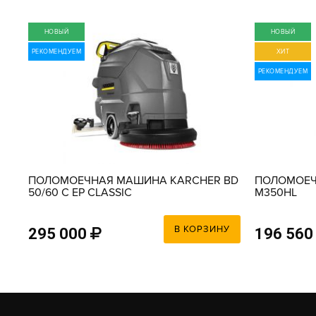
НОВЫЙ
НОВЫЙ
РЕКОМЕНДУЕМ
ХИТ
РЕКОМЕНДУЕМ
ПОЛОМОЕЧНАЯ МАШИНА KARCHER BD
ПОЛОМОЕЧ
50/60 C EP CLASSIC
M350HL
У
В КОРЗИНУ
295 000
196 560