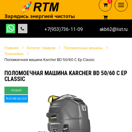
0
0
Зарядись энергией чистоты
+7(953)736-11-09
akb62@list.ru
Главная
Каталог товаров
Поломоечные машины
Толкаемые
Поломоечная машина Karcher BD 50/60 C Ep Classic
ПОЛОМОЕЧНАЯ МАШИНА KARCHER BD 50/60 C EP
CLASSIC
НОВЫЙ
РЕКОМЕНДУЕМ