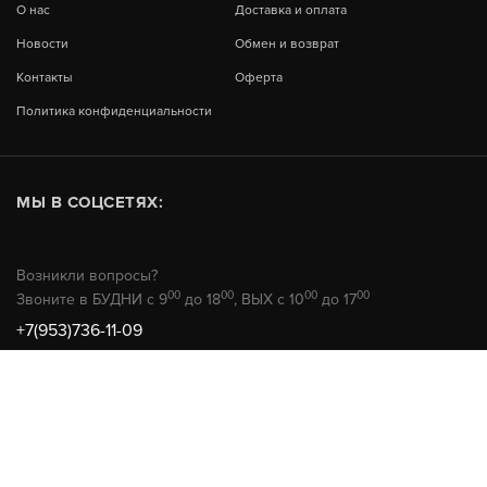
О нас
Доставка и оплата
Новости
Обмен и возврат
Контакты
Оферта
Политика конфиденциальности
МЫ В СОЦСЕТЯХ:
Возникли вопросы?
00
00
00
00
Звоните в БУДНИ с 9
до 18
, ВЫХ с 10
до 17
+7(953)736-11-09
© 2026 РемТехМаркет
Не является публичной офертой
Продвижение сайта -
HunterAMG.ru