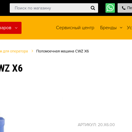
Пе
варов
Сервисный центр
Бренды
Ус
м для оператора
Поломоечная машина CWZ X6
Z X6
АРТИКУЛ: 20.X6.00