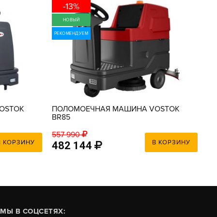
-13%
НОВЫЙ
РЕКОМЕНДУЕМ
OSTOK
ПОЛОМОЕЧНАЯ МАШИНА VOSTOK
П
BR85
557 990
В КОРЗИНУ
В КОРЗИНУ
482 144
7
МЫ В СОЦСЕТЯХ: