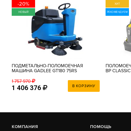
-20%
ХИТ
НОВЫЙ
РЕКОМЕНДУЕМ
ПОДМЕТАЛЬНО-ПОЛОМОЕЧНАЯ
ПОЛОМОЕЧ
МАШИНА GADLEE GT180 75RS
BP CLASSIC
1 757 970
У
В КОРЗИНУ
1 406 376
КОМПАНИЯ
ПОМОЩЬ