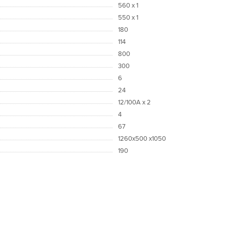
560 х 1
550 х 1
180
114
800
300
6
24
12/100А х 2
4
67
1260х500 х1050
190