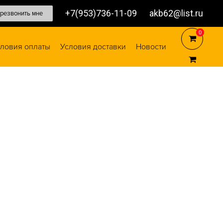
+7(953)736-11-09
akb62@list.ru
резвонить мне
0
0
ловия оплаты
Условия доставки
Новости