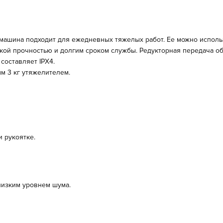
машина подходит для ежедневных тяжелых работ. Ее можно использ
окой прочностью и долгим сроком службы. Редукторная передача о
составляет IPX4.
м 3 кг утяжелителем.
 рукоятке.
низким уровнем шума.