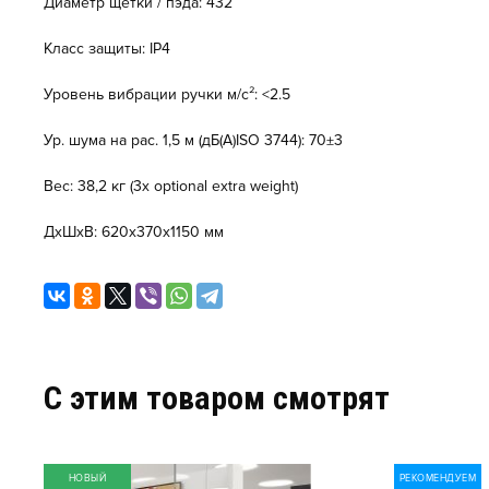
Диаметр щетки / пэда: 432
Класс защиты: IP4
Уровень вибрации ручки м/с²: <2.5
Ур. шума на рас. 1,5 м (дБ(A)ISO 3744): 70±3
Вес: 38,2 кг (3x optional extra weight)
ДxШxВ: 620x370x1150 мм
C этим товаром смотрят
НОВЫЙ
РЕКОМЕНДУЕМ