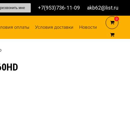
+7(953)736-11-09
akb62@list.ru
резвонить мне
0
0
ловия оплаты
Условия доставки
Новости
D
60HD