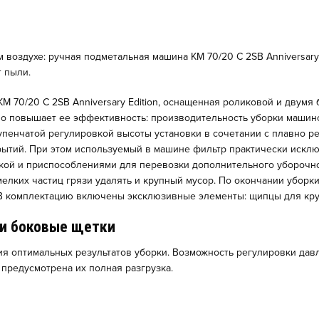
м воздухе: ручная подметальная машина KM 70/20 C 2SB Anniversar
 пыли.
M 70/20 C 2SB Anniversary Edition, оснащенная роликовой и двумя
 повышает ее эффективность: производительность уборки машиной 
тупенчатой регулировкой высоты установки в сочетании с плавно 
рытий. При этом используемый в машине фильтр практически исклю
кой и приспособлениями для перевозки дополнительного уборочно
лких частиц грязи удалять и крупный мусор. По окончании уборки 
 В комплектацию включены эксклюзивные элементы: щипцы для кру
 и боковые щетки
я оптимальных результатов уборки. Возможность регулировки дав
предусмотрена их полная разгрузка.