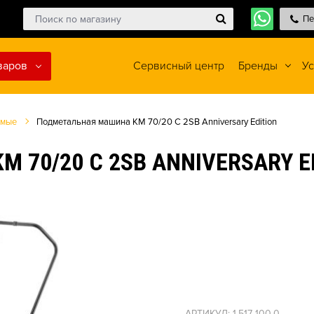
Пе
варов
Сервисный центр
Бренды
Ус
емые
Подметальная машина KM 70/20 C 2SB Anniversary Edition
70/20 C 2SB ANNIVERSARY E
АРТИКУЛ: 1.517-100.0