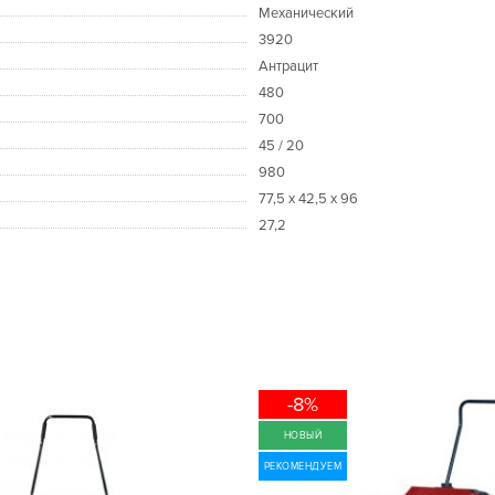
Механический
3920
Антрацит
480
700
45 / 20
980
77,5 х 42,5 х 96
27,2
-8%
НОВЫЙ
РЕКОМЕНДУЕМ