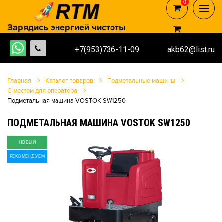
0
0
Зарядись энергией чистоты
+7(953)736-11-09
akb62@list.ru
Главная
Каталог товаров
Подметальные машины
С местом для оператора
Подметальная машина VOSTOK SW1250
ПОДМЕТАЛЬНАЯ МАШИНА VOSTOK SW1250
НОВЫЙ
РЕКОМЕНДУЕМ