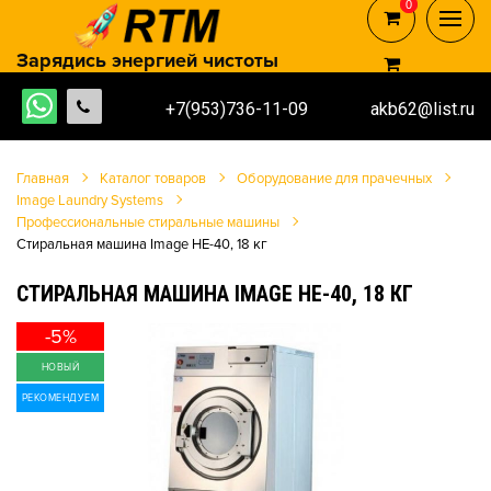
0
0
Зарядись энергией чистоты
+7(953)736-11-09
akb62@list.ru
Главная
Каталог товаров
Оборудование для прачечных
Image Laundry Systems
Профессиональные стиральные машины
Стиральная машина Image HE-40, 18 кг
СТИРАЛЬНАЯ МАШИНА IMAGE HE-40, 18 КГ
-5%
НОВЫЙ
РЕКОМЕНДУЕМ