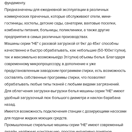
фундаменту.
Предназначены для ежедневной эксплуатации в различных
коммерческих прачечных, которые обслуживают отели, мини-
гостиницы, хостелы, детские сады, санатории, вахтовые поселки,
комбинаты питания, больницы, поликлиники, а также другие
предприятия в самых различных производствах.
Машины серии "HE" с разовой загрузкой от 9кг до 45кг способны
качественно и быстро обрабатывать, как небольшие (50-100кг/сутки),
так и максимально возможные(до 3т/сутки) объемы белья. Благодаря
современному микропроцессору, в дополнение к уже
предустановленным заводским программам стирки, есть возможность
составлять собственные программы стирки, что позволяет
обрабатывать любые типы тканей с любыми видами загрязнений.
Для облегчения загрузки-выгрузки белья машины серии "HE" имеют
удобный загрузочный люк большого диаметра и наклон барабана
назад.
Имеется возможность подключения станции с дозирующими насосами
для подачи жидких моющих средств.
Промышленные стиральные машины серии "HE" имеют современный
дизайн, надёжную конструкцию, простое интуитивно понятное