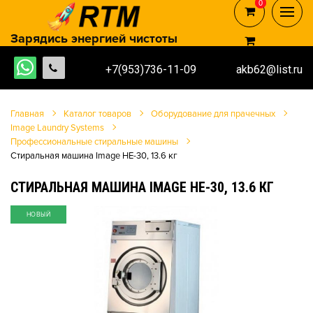
0
0
Зарядись энергией чистоты
+7(953)736-11-09
akb62@list.ru
Главная
Каталог товаров
Оборудование для прачечных
Image Laundry Systems
Профессиональные стиральные машины
Стиральная машина Image HE-30, 13.6 кг
СТИРАЛЬНАЯ МАШИНА IMAGE HE-30, 13.6 КГ
НОВЫЙ