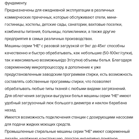
фундаменту.
Предназначены для ежедневной эксплуатации в различных
коммерческих прачечных, которые обслуживают отели, мини-
гостиницы, хостелы, детские сады, санатории, вахтовые поселки,
комбинаты питания, больницы, поликлиники, а также другие
предприятия в самых различных производствах.
Машины серии "HE" с разовой загрузкой от 9кг до 45кг способны
качественно и быстро обрабатывать, как небольшие (50-100кг/сутки),
так и максимально возможные(до 3т/сутки) объемы белья. Благодаря
современному микропроцессору, в дополнение к уже
предустановленным заводским программам стирки, есть возможность
составлять собственные программы стирки, что позволяет
обрабатывать любые типы тканей с любыми видами загрязнений.
Для облегчения загрузки-выгрузки белья машины серии "HE" имеют
удобный загрузочный люк большого диаметра и наклон барабана
назад.
Имеется возможность подключения станции с дозирующими насосами
для подачи жидких моющих средств.
Промышленные стиральные машины серии "HE" имеют современный
дизайн, надёжную конструкцию, простое интуитивно понятное