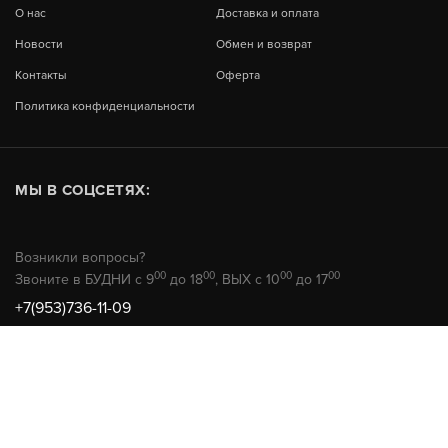
О нас
Доставка и оплата
Новости
Обмен и возврат
Контакты
Оферта
Политика конфиденциальности
МЫ В СОЦСЕТЯХ:
Возникли вопросы?
00
00
00
00
Звоните в БУДНИ с 9
до 18
, ВЫХ с 10
до 17
+7(953)736-11-09
© 2026 РемТехМаркет
Не является публичной офертой
Продвижение сайта -
HunterAMG.ru