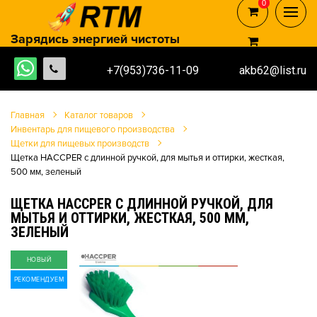
0
0
Зарядись энергией чистоты
+7(953)736-11-09
akb62@list.ru
Главная
Каталог товаров
Инвентарь для пищевого производства
Щетки для пищевых производств
Щетка HACCPER с длинной ручкой, для мытья и оттирки, жесткая,
500 мм, зеленый
ЩЕТКА HACCPER С ДЛИННОЙ РУЧКОЙ, ДЛЯ
МЫТЬЯ И ОТТИРКИ, ЖЕСТКАЯ, 500 ММ,
ЗЕЛЕНЫЙ
НОВЫЙ
РЕКОМЕНДУЕМ