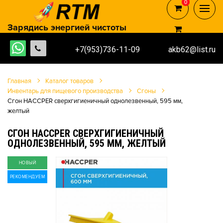
0
0
Зарядись энергией чистоты
+7(953)736-11-09
akb62@list.ru
Главная
Каталог товаров
Инвентарь для пищевого производства
Сгоны
Сгон HACCPER сверхгигиеничный однолезвенный, 595 мм,
желтый
СГОН HACCPER СВЕРХГИГИЕНИЧНЫЙ
ОДНОЛЕЗВЕННЫЙ, 595 ММ, ЖЕЛТЫЙ
НОВЫЙ
РЕКОМЕНДУЕМ