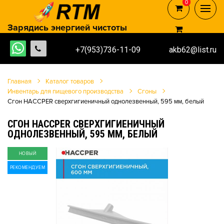
0
0
Зарядись энергией чистоты
+7(953)736-11-09
akb62@list.ru
Главная
Каталог товаров
Инвентарь для пищевого производства
Сгоны
Сгон HACCPER сверхгигиеничный однолезвенный, 595 мм, белый
СГОН HACCPER СВЕРХГИГИЕНИЧНЫЙ
ОДНОЛЕЗВЕННЫЙ, 595 ММ, БЕЛЫЙ
НОВЫЙ
РЕКОМЕНДУЕМ