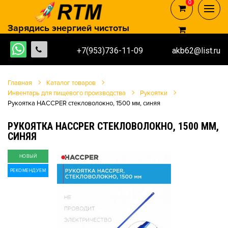
0
0
Зарядись энергией чистоты
+7(953)736-11-09
akb62@list.ru
Главная
Каталог товаров
Инвентарь для пищевого производства
Рукоятки
Рукоятка HACCPER стекловолокно, 1500 мм, синяя
РУКОЯТКА HACCPER СТЕКЛОВОЛОКНО, 1500 ММ,
СИНЯЯ
НОВЫЙ
РЕКОМЕНДУЕМ