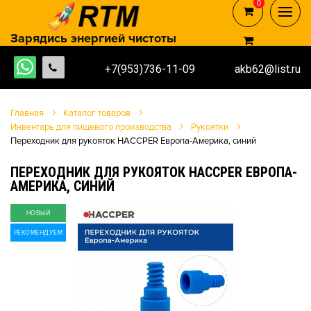
0
0
Зарядись энергией чистоты
+7(953)736-11-09
akb62@list.ru
Главная
Каталог товаров
Инвентарь для пищевого производства
Рукоятки
Переходник для рукояток HACCPER Европа-Америка, синий
ПЕРЕХОДНИК ДЛЯ РУКОЯТОК HACCPER ЕВРОПА-
АМЕРИКА, СИНИЙ
НОВЫЙ
РЕКОМЕНДУЕМ