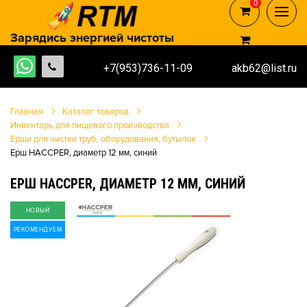
0
0
Зарядись энергией чистоты
+7(953)736-11-09
akb62@list.ru
Главная
Каталог товаров
Инвентарь для пищевого производства
Ерши для чистки труб, оборудования, бутылок
Ерш HACCPER, диаметр 12 мм, синий
ЕРШ HACCPER, ДИАМЕТР 12 ММ, СИНИЙ
НОВЫЙ
РЕКОМЕНДУЕМ