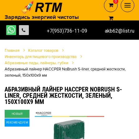
0
0
Зарядись энергией чистоты
+7(953)736-11-09
akb62@list.ru
Главная
Каталог товаров
Инвентарь для пищевого производства
Абразивные пады, лайнеры, губки
Абразивный лайнер HACCPER NoBrush S-liner, средней жесткости,
зеленый, 150х100х9 мм
АБРАЗИВНЫЙ ЛАЙНЕР HACCPER NOBRUSH S-
LINER, СРЕДНЕЙ ЖЕСТКОСТИ, ЗЕЛЕНЫЙ,
150Х100Х9 ММ
НОВЫЙ
РЕКОМЕНДУЕМ