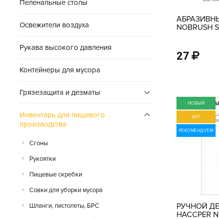
Пеленальные столы
АБРАЗИВН
Освежители воздуха
NOBRUSH S
ЖЕСТКОСТИ
ММ
Рукава высокого давления
27
Контейнеры для мусора
Грязезащита и дезматы
НОВЫЙ
Инвентарь для пищевого
ХИТ
производства
РЕКОМЕНДУЕМ
Сгоны
Рукоятки
Пищевые скребки
Совки для уборки мусора
РУЧНОЙ Д
Шланги, пистолеты, БРС
HACCPER N