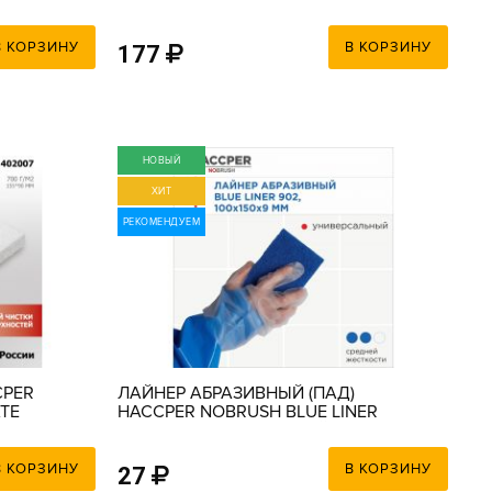
БЕЛЫЙ, 250Х120Х23ММ
В КОРЗИНУ
В КОРЗИНУ
177
НОВЫЙ
ХИТ
РЕКОМЕНДУЕМ
CPER
ЛАЙНЕР АБРАЗИВНЫЙ (ПАД)
ATE
HACCPER NOBRUSH BLUE LINER
Х
902 ДЛЯ ПОВЕРХНОСТЕЙ И
ИНВЕНТАРЯ,100*150ММ
В КОРЗИНУ
В КОРЗИНУ
27