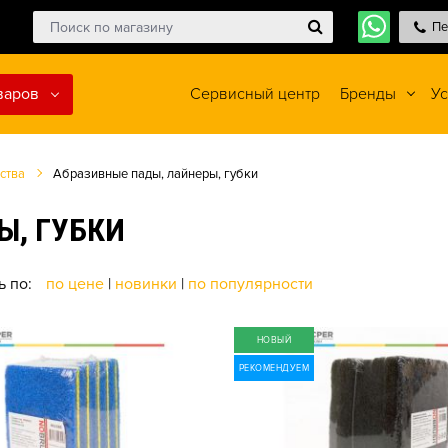
Пе
варов
Сервисный центр
Бренды
Ус
ства
Абразивные пады, лайнеры, губки
Ы, ГУБКИ
ь по:
по цене
|
новинки
|
по популярности
НОВЫЙ
РЕКОМЕНДУЕМ