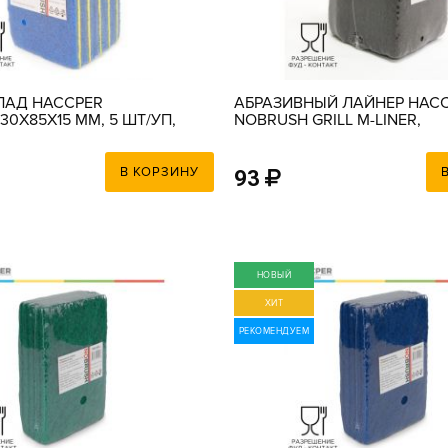
ПАД HACCPER
АБРАЗИВНЫЙ ЛАЙНЕР HAC
30Х85Х15 ММ, 5 ШТ/УП,
NOBRUSH GRILL M-LINER,
ЛТЫЙ
ЖЕСТКИЙ, КОРИЧНЕВЫЙ,
150Х100Х23 ММ
В КОРЗИНУ
93
НОВЫЙ
ХИТ
РЕКОМЕНДУЕМ