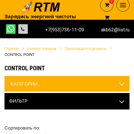
0
0
Зарядись энергией чистоты
+7(953)736-11-09
akb62@list.ru
Главная
Каталог товаров
Грязезащита и дезматы
CONTROL POINT
CONTROL POINT
КАТЕГОРИИ
ФИЛЬТР
Сортировать по: