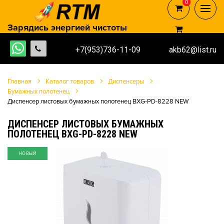
0
0
Зарядись энергией чистоты
+7(953)736-11-09
akb62@list.ru
Главная
Каталог товаров
Диспенсеры
Бумажных полотенец
Диспенсер листовых бумажных полотенец BXG-PD-8228 NEW
ДИСПЕНСЕР ЛИСТОВЫХ БУМАЖНЫХ
ПОЛОТЕНЕЦ BXG-PD-8228 NEW
НОВЫЙ