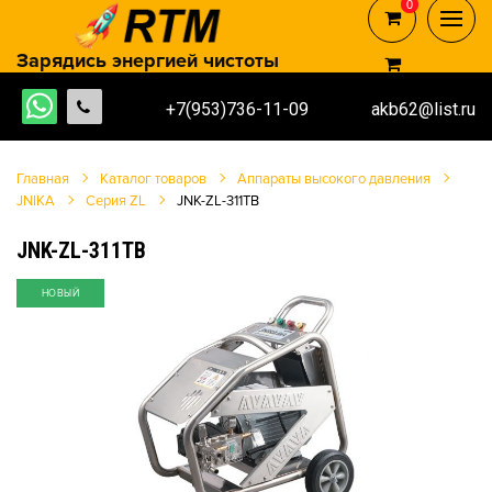
0
0
Зарядись энергией чистоты
+7(953)736-11-09
akb62@list.ru
Главная
Каталог товаров
Аппараты высокого давления
JNIKA
Серия ZL
JNK-ZL-311TB
JNK-ZL-311TB
НОВЫЙ