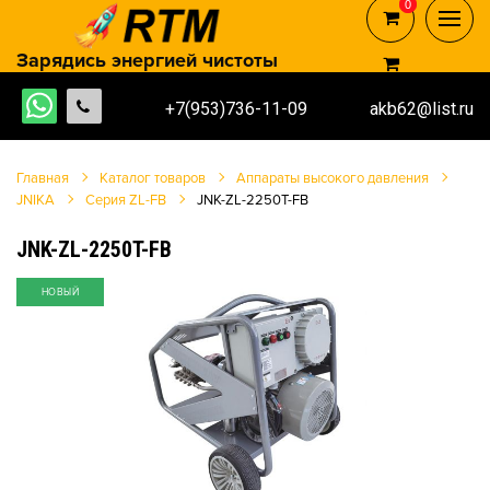
0
0
Зарядись энергией чистоты
+7(953)736-11-09
akb62@list.ru
Главная
Каталог товаров
Аппараты высокого давления
JNIKA
Серия ZL-FB
JNK-ZL-2250T-FB
JNK-ZL-2250T-FB
НОВЫЙ