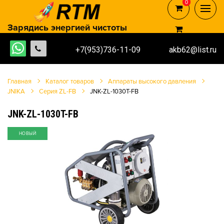
0
0
Зарядись энергией чистоты
+7(953)736-11-09
akb62@list.ru
Главная
Каталог товаров
Аппараты высокого давления
JNIKA
Серия ZL-FB
JNK-ZL-1030T-FB
JNK-ZL-1030T-FB
НОВЫЙ