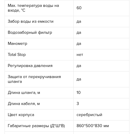
Max. температура воды на
60
входе, °С
Забор воды из емкости
да
Водозаборный фильтр
да
Манометр
да
Total Stop
нет
Регулировка давления
да
Защита от перекручивания
да
шланга
Длина шланга, м
10
Длина кабеля, м
3
Цвет корпуса
серебристый
Габаритные размеры (Д*Ш*В)
860*500*830 мм