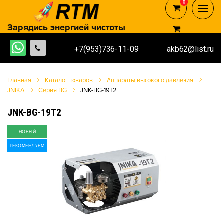
0
0
Зарядись энергией чистоты
+7(953)736-11-09
akb62@list.ru
Главная
Каталог товаров
Аппараты высокого давления
JNIKA
Серия BG
JNK-BG-19T2
JNK-BG-19T2
НОВЫЙ
РЕКОМЕНДУЕМ