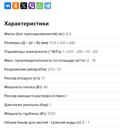
Характеристики
Масса (без принадлежностей) (кг)
8,6
Размеры (Д × Ш × В) (мм)
524 x 332 x 442
Параметры электросети (~/В/Гц)
1 / 220 - 240 / 50 - 60
Макс. производительность по площади (м²/ч)
12 - 18
Разрежение (мбар/кПа)
270 / 27
Расход воздуха (л/с)
71
Мощность насоса (Вт)
40
Расход моющего раствора (л/мин)
1
Давление распыла (бар)
1
Мощность турбины (Вт)
1200
Объем баков для чистой / грязной воды (л)
8 / 7