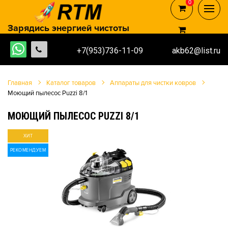
0
0
Зарядись энергией чистоты
+7(953)736-11-09
akb62@list.ru
Главная
Каталог товаров
Аппараты для чистки ковров
Моющий пылесос Puzzi 8/1
МОЮЩИЙ ПЫЛЕСОС PUZZI 8/1
ХИТ
РЕКОМЕНДУЕМ